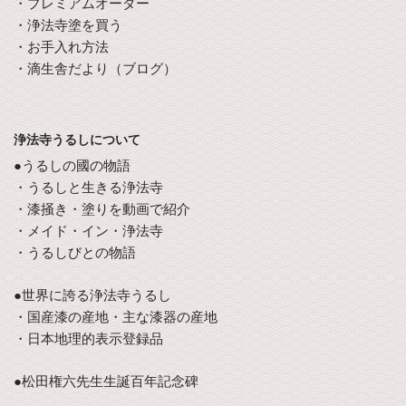
・プレミアムオーダー
・浄法寺塗を買う
・お手入れ方法
・滴生舎だより（ブログ）
浄法寺うるしについて
●うるしの國の物語
・うるしと生きる浄法寺
・漆掻き・塗りを動画で紹介
・メイド・イン・浄法寺
・うるしびとの物語
●世界に誇る浄法寺うるし
・国産漆の産地・主な漆器の産地
・日本地理的表示登録品
●松田権六先生生誕百年記念碑