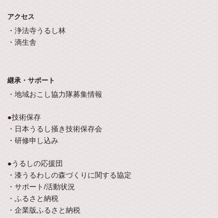
アクセス
・浄法寺うるし林
・滴生舎
継承・サポート
・地域おこし協力隊募集情報
●技術保存
・日本うるし掻き技術保存会
・研修申し込み
●うるしの応援団
・漆うるわしの森づくりに関する協定
・サポート/活動状況
・ふるさと納税
・企業版ふるさと納税