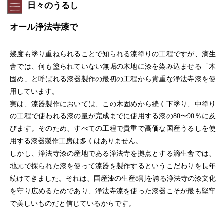
日々のうるし
オール浄法寺漆で
幾度も塗り重ねられることで知られる漆塗りの工程ですが、滴生
舎では、何も塗られていない無垢の木地に漆を染み込ませる「木
固め」と呼ばれる漆器製作の最初の工程から貴重な浄法寺漆を使
用しています。
実は、漆器製作においては、この木固めから続く下塗り、中塗り
の工程で使われる漆の量が完成までに使用する漆の80〜90％に及
びます。そのため、すべての工程で貴重で高価な国産うるしを使
用する漆器製作工房は多くはありません。
しかし、浄法寺漆の産地である浄法寺を拠点とする滴生舎では、
地元で採られた漆を使って漆器を製作するというこだわりを長年
続けてきました。それは、国産漆の生産8割を誇る浄法寺の漆文化
を守り広めるためであり、浄法寺漆を使った漆器こそが最も堅牢
で美しいものだと信じているからです。