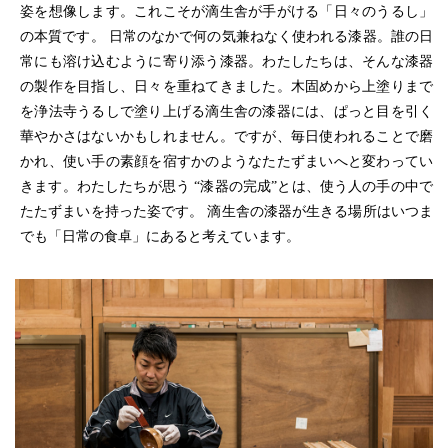
姿を想像します。これこそが滴生舎が手がける「日々のうるし」
の本質です。 日常のなかで何の気兼ねなく使われる漆器。誰の日
常にも溶け込むように寄り添う漆器。わたしたちは、そんな漆器
の製作を目指し、日々を重ねてきました。木固めから上塗りまで
を浄法寺うるしで塗り上げる滴生舎の漆器には、ぱっと目を引く
華やかさはないかもしれません。ですが、毎日使われることで磨
かれ、使い手の素顔を宿すかのようなたたずまいへと変わってい
きます。わたしたちが思う “漆器の完成”とは、使う人の手の中で
たたずまいを持った姿です。 滴生舎の漆器が生きる場所はいつま
でも「日常の食卓」にあると考えています。