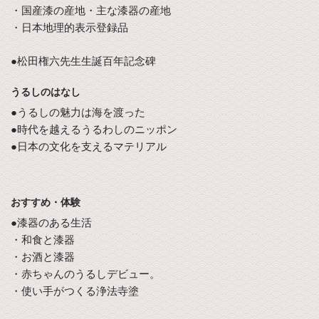
・国産漆の産地・主な漆器の産地
・日本地理的表示登録品
●松田権六先生生誕百年記念碑
うるしのはなし
●うるしの魅力は海を渡った
●時代を越えるうるわしのニッポン
●日本の文化を支えるマテリアル
おすすめ・体験
●漆器のある生活
・和食と漆器
・お酒と漆器
・赤ちゃんのうるしデビュー。
・使い手がつくる浄法寺塗