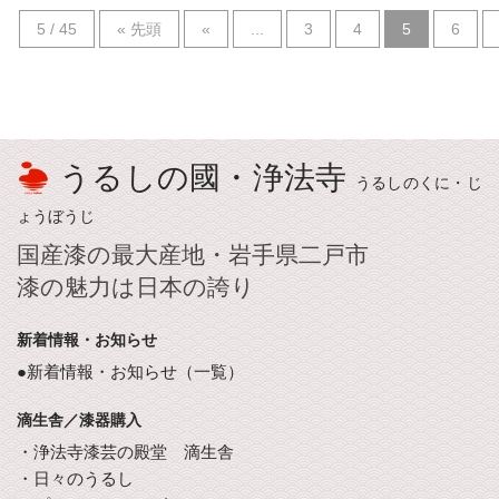
5 / 45
« 先頭
«
...
3
4
5
6
うるしの國・浄法寺
うるしのくに・じ
ょうぼうじ
国産漆の最大産地・岩手県二戸市
漆の魅力は日本の誇り
新着情報・お知らせ
●新着情報・お知らせ（一覧）
滴生舎／漆器購入
・浄法寺漆芸の殿堂 滴生舎
・日々のうるし