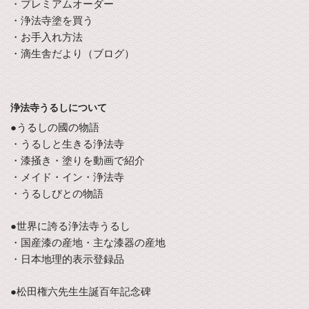
・プレミアムオーダー
・浄法寺塗を買う
・お手入れ方法
・滴生舎だより（ブログ）
浄法寺うるしについて
●うるしの國の物語
・うるしと生きる浄法寺
・漆掻き・塗りを動画で紹介
・メイド・イン・浄法寺
・うるしびとの物語
●世界に誇る浄法寺うるし
・国産漆の産地・主な漆器の産地
・日本地理的表示登録品
●松田権六先生生誕百年記念碑