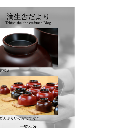
滴生舎だより
Tekiseisha, the craftmen Blog
衣替え
どんぶりいかがですか？
一覧へ