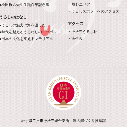
堀野エリア
●松田権六先生生誕百年記念碑
・うるしスポットへのアクセス
うるしのはなし
アクセス
●うるしの魅力は海を渡った
・浄法寺うるし林
●時代を越えるうるわしのニッポン
・滴生舎
●日本の文化を支えるマテリアル
岩手県二戸市浄法寺総合支所 漆の郷づくり推進課