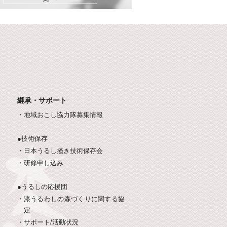
継承・サポート
・地域おこし協力隊募集情報
●技術保存
・日本うるし掻き技術保存会
・研修申し込み
●うるしの応援団
・漆うるわしの森づくりに関する協
定
・サポート/活動状況
・