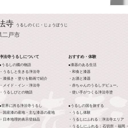
法寺
うるしのくに・じょうぼうじ
県二戸市
浄法寺うるしについて
おすすめ・体験
●うるしの國の物語
●漆器のある生活
・うるしと生きる浄法寺
・和食と漆器
・漆掻き・塗りを動画で紹介
・お酒と漆器
・メイド・イン・浄法寺
・赤ちゃんのうるしデビュー。
・うるしびとの物語
・使い手がつくる浄法寺塗
●世界に誇る浄法寺うるし
●うるしの国を旅する
・国産漆の産地・主な漆器の産地
・うるし体験
・日本地理的表示登録品
・うるしにふれる：浄法寺エリア
・うるしにふれる：石切所・福岡