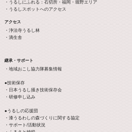
・うるしにふれる：石切所・福岡・堀野エリア
・うるしスポットへのアクセス
アクセス
・浄法寺うるし林
・滴生舎
継承・サポート
・地域おこし協力隊募集情報
●技術保存
・日本うるし掻き技術保存会
・研修申し込み
●うるしの応援団
・漆うるわしの森づくりに関する協定
・サポート/活動状況
・ふるさと納税