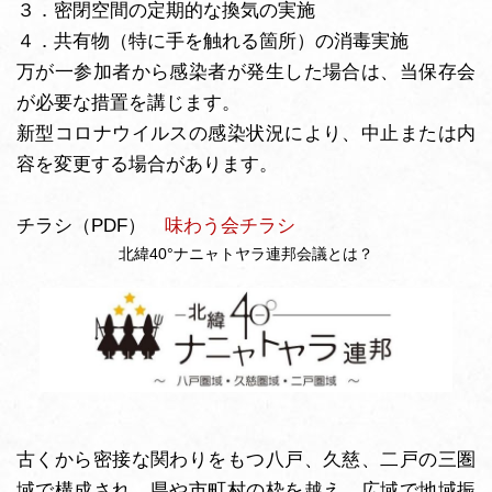
３．密閉空間の定期的な換気の実施
４．共有物（特に手を触れる箇所）の消毒実施
万が一参加者から感染者が発生した場合は、当保存会
が必要な措置を講じます。
新型コロナウイルスの感染状況により、中止または内
容を変更する場合があります。
チラシ（PDF）
味わう会チラシ
北緯40°ナニャトヤラ連邦会議とは？
古くから密接な関わりをもつ八戸、久慈、二戸の三圏
域で構成され、県や市町村の枠を越え、広域で地域振