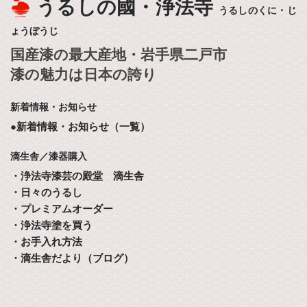
うるしの國・浄法寺
うるしのくに・じ
ょうぼうじ
国産漆の最大産地・岩手県二戸市
漆の魅力は日本の誇り
新着情報・お知らせ
●新着情報・お知らせ（一覧）
滴生舎／漆器購入
・浄法寺漆芸の殿堂 滴生舎
・日々のうるし
・プレミアムオーダー
・浄法寺塗を買う
・お手入れ方法
・滴生舎だより（ブログ）