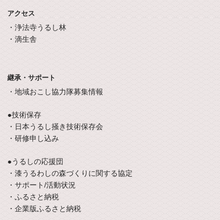
アクセス
・浄法寺うるし林
・滴生舎
継承・サポート
・地域おこし協力隊募集情報
●技術保存
・日本うるし掻き技術保存会
・研修申し込み
●うるしの応援団
・漆うるわしの森づくりに関する協定
・サポート/活動状況
・ふるさと納税
・企業版ふるさと納税