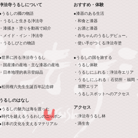
浄法寺うるしについて
おすすめ・体験
●うるしの國の物語
●漆器のある生活
・うるしと生きる浄法寺
・和食と漆器
・漆掻き・塗りを動画で紹介
・お酒と漆器
・メイド・イン・浄法寺
・赤ちゃんのうるしデビュー。
・うるしびとの物語
・使い手がつくる浄法寺塗
●世界に誇る浄法寺うるし
●うるしの国を旅する
・国産漆の産地・主な漆器の産地
・うるし体験
・日本地理的表示登録品
・うるしにふれる：浄法寺エリア
・うるしにふれる：石切所・福岡
堀野エリア
●松田権六先生生誕百年記念碑
・うるしスポットへのアクセス
うるしのはなし
アクセス
●うるしの魅力は海を渡った
・浄法寺うるし林
●時代を越えるうるわしのニッポン
・滴生舎
●日本の文化を支えるマテリアル