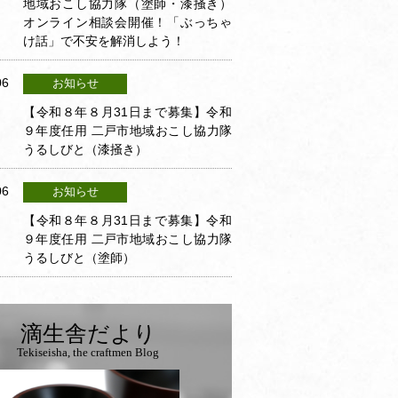
地域おこし協力隊（塗師・漆掻き）
オンライン相談会開催！「ぶっちゃ
け話」で不安を解消しよう！
06
お知らせ
【令和８年８月31日まで募集】令和
９年度任用 二戸市地域おこし協力隊
うるしびと（漆掻き）
06
お知らせ
【令和８年８月31日まで募集】令和
９年度任用 二戸市地域おこし協力隊
うるしびと（塗師）
滴生舎だより
Tekiseisha, the craftmen Blog