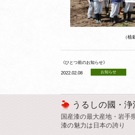
（植
《ひとつ前のお知らせ》
お知らせ
2022.02.08
うるしの國・浄
国産漆の最大産地・岩手
漆の魅力は日本の誇り