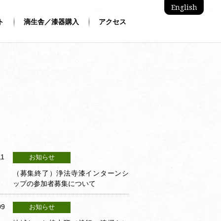
English
ト
滴生舎／漆器購入
アクセス
11
お知らせ
（募集終了）浄法寺漆インターンシ
ップの参加者募集について
09
お知らせ