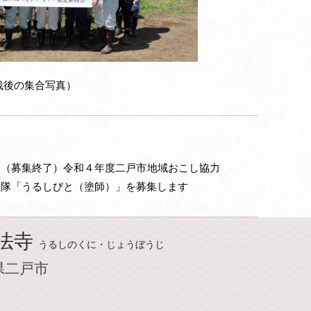
栽後の集合写真）
（募集終了）令和４年度二戸市地域おこし協力
隊「うるしびと（塗師）」を募集します
法寺
うるしのくに・じょうぼうじ
県二戸市