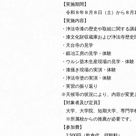
【実施期間】
令和８年８月８日（土）から８月1
【実施内容】
・浄法寺漆の歴史や取組に関する講
・漆文化財収蔵庫および浄法寺歴史
・天台寺の見学
・鍛冶工房の見学・体験
・ウルシ苗木生産現場の見学・体験
・漆掻き現場の実演・体験
・浄法寺塗の実演・体験
・実習の振り返り
※天候等の状況により、内容が変更
【対象者及び定員】
大学、大学院、短期大学、専門学
※所属校からの推薦が必要です。
【参加費】
2,500円（飲食代、拝観料）