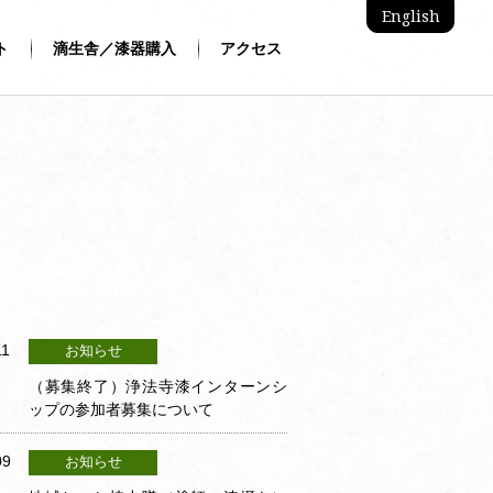
English
ト
滴生舎／漆器購入
アクセス
11
お知らせ
（募集終了）浄法寺漆インターンシ
ップの参加者募集について
09
お知らせ