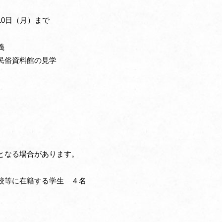
0日（月）まで
義
民俗資料館の見学
となる場合があります。
校等に在籍する学生 ４名