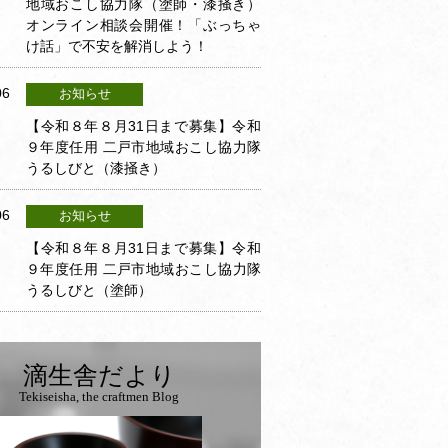
地域おこし協力隊（塗師・漆掻き）
オンライン相談会開催！「ぶっちゃ
け話」で不安を解消しよう！
06
お知らせ
【令和８年８月31日まで募集】令和
９年度任用 二戸市地域おこし協力隊
うるしびと（漆掻き）
06
お知らせ
【令和８年８月31日まで募集】令和
９年度任用 二戸市地域おこし協力隊
うるしびと（塗師）
滴生舎だより
Tekiseisha, the craftmen Blog