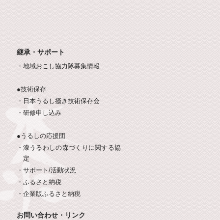
継承・サポート
・地域おこし協力隊募集情報
●技術保存
・日本うるし掻き技術保存会
・研修申し込み
●うるしの応援団
・漆うるわしの森づくりに関する協
定
・サポート/活動状況
・
・ふるさと納税
・企業版ふるさと納税
お問い合わせ・リンク