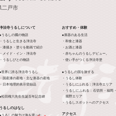
県二戸市
浄法寺うるしについて
おすすめ・体験
●うるしの國の物語
●漆器のある生活
・うるしと生きる浄法寺
・和食と漆器
・漆掻き・塗りを動画で紹介
・お酒と漆器
・メイド・イン・浄法寺
・赤ちゃんのうるしデビュー。
・うるしびとの物語
・使い手がつくる浄法寺塗
●世界に誇る浄法寺うるし
●うるしの国を旅する
・国産漆の産地・主な漆器の産地
・うるし体験
・日本地理的表示登録品
・うるしにふれる：浄法寺エリア
・うるしにふれる：石切所・福岡
堀野エリア
●松田権六先生生誕百年記念碑
・うるしスポットへのアクセス
うるしのはなし
アクセス
●うるしの魅力は海を渡った