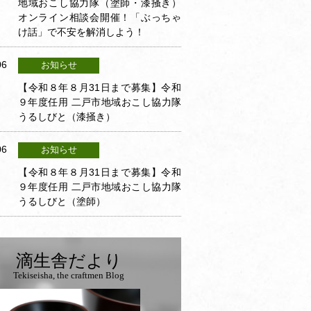
地域おこし協力隊（塗師・漆掻き）
オンライン相談会開催！「ぶっちゃ
け話」で不安を解消しよう！
06
お知らせ
【令和８年８月31日まで募集】令和
９年度任用 二戸市地域おこし協力隊
うるしびと（漆掻き）
06
お知らせ
【令和８年８月31日まで募集】令和
９年度任用 二戸市地域おこし協力隊
うるしびと（塗師）
滴生舎だより
Tekiseisha, the craftmen Blog