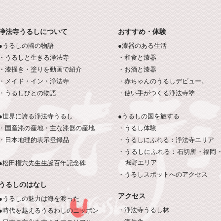
浄法寺うるしについて
おすすめ・体験
●うるしの國の物語
●漆器のある生活
・うるしと生きる浄法寺
・和食と漆器
・漆掻き・塗りを動画で紹介
・お酒と漆器
・メイド・イン・浄法寺
・赤ちゃんのうるしデビュー。
・うるしびとの物語
・使い手がつくる浄法寺塗
●世界に誇る浄法寺うるし
●うるしの国を旅する
・国産漆の産地・主な漆器の産地
・うるし体験
・日本地理的表示登録品
・うるしにふれる：浄法寺エリア
・うるしにふれる：石切所・福岡
堀野エリア
●松田権六先生生誕百年記念碑
・うるしスポットへのアクセス
うるしのはなし
アクセス
●うるしの魅力は海を渡った
・浄法寺うるし林
●時代を越えるうるわしのニッポン