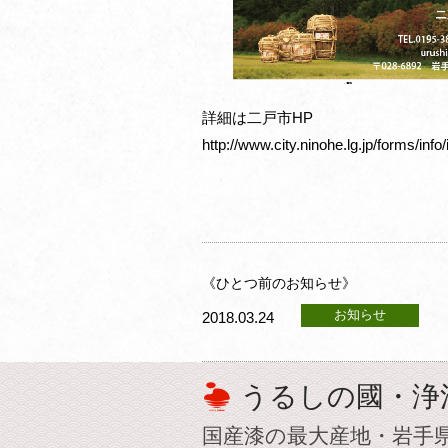
詳細は二戸市HP
http://www.city.ninohe.lg.jp/forms/inf
《ひとつ前のお知らせ》
お知らせ
2018.03.24
うるしの國・浄
国産漆の最大産地・岩手