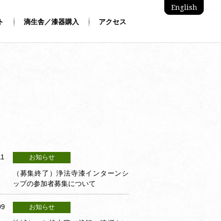
English
ト
滴生舎／漆器購入
アクセス
11
お知らせ
（募集終了）浄法寺漆インターンシ
ップの参加者募集について
09
お知らせ