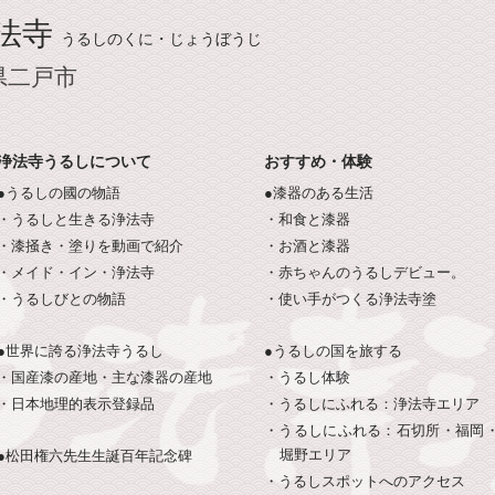
法寺
うるしのくに・じょうぼうじ
県二戸市
浄法寺うるしについて
おすすめ・体験
●うるしの國の物語
●漆器のある生活
・うるしと生きる浄法寺
・和食と漆器
・漆掻き・塗りを動画で紹介
・お酒と漆器
・メイド・イン・浄法寺
・赤ちゃんのうるしデビュー。
・うるしびとの物語
・使い手がつくる浄法寺塗
●世界に誇る浄法寺うるし
●うるしの国を旅する
・国産漆の産地・主な漆器の産地
・うるし体験
・日本地理的表示登録品
・うるしにふれる：浄法寺エリア
・うるしにふれる：石切所・福岡
堀野エリア
●松田権六先生生誕百年記念碑
・うるしスポットへのアクセス