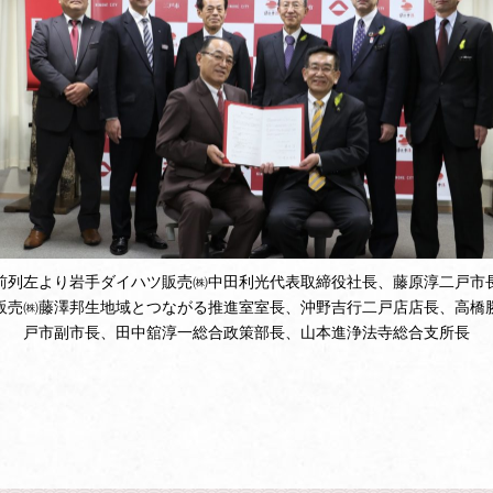
前列左より岩手ダイハツ販売㈱中田利光代表取締役社長、藤原淳二戸市
販売㈱藤澤邦生地域とつながる推進室室長、沖野吉行二戸店店長、高橋
戸市副市長、田中舘淳一総合政策部長、山本進浄法寺総合支所長