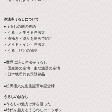
浄法寺うるしについて
●うるしの國の物語
・うるしと生きる浄法寺
・漆掻き・塗りを動画で紹介
・メイド・イン・浄法寺
・うるしびとの物語
●世界に誇る浄法寺うるし
・国産漆の産地・主な漆器の産地
・日本地理的表示登録品
●松田権六先生生誕百年記念碑
うるしのはなし
●うるしの魅力は海を渡った
●時代を越えるうるわしのニッポン