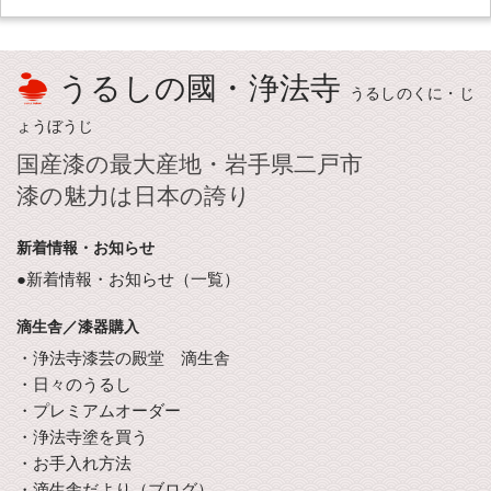
うるしの國・浄法寺
うるしのくに・じ
ょうぼうじ
国産漆の最大産地・岩手県二戸市
漆の魅力は日本の誇り
新着情報・お知らせ
●新着情報・お知らせ（一覧）
滴生舎／漆器購入
・浄法寺漆芸の殿堂 滴生舎
・日々のうるし
・プレミアムオーダー
・浄法寺塗を買う
・お手入れ方法
・滴生舎だより（ブログ）