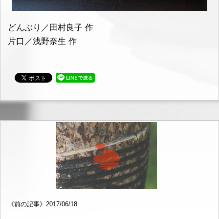
どんぶり／田村良子 作
片口／浅野奈生 作
《前の記事》2017/06/18