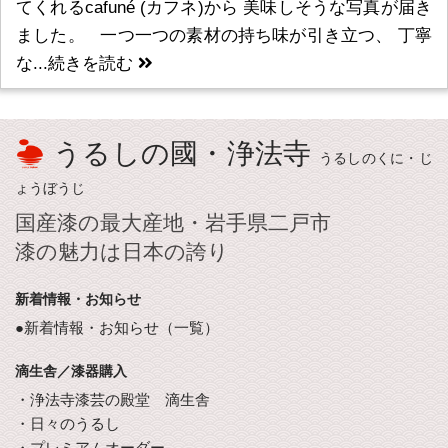
てくれるcafuné (カフネ)から 美味しそうな写真が届き
ました。 一つ一つの素材の持ち味が引き立つ、 丁寧
な...
続きを読む
うるしの國・浄法寺
うるしのくに・じ
ょうぼうじ
国産漆の最大産地・岩手県二戸市
漆の魅力は日本の誇り
新着情報・お知らせ
●新着情報・お知らせ（一覧）
滴生舎／漆器購入
・浄法寺漆芸の殿堂 滴生舎
・日々のうるし
・プレミアムオーダー