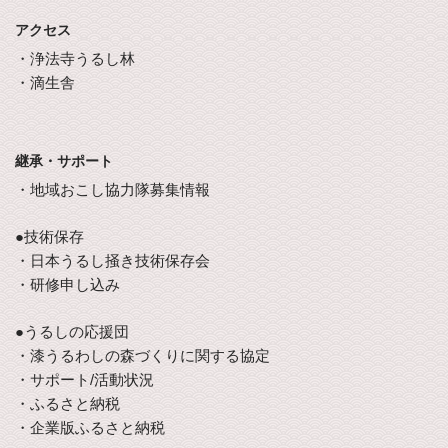
アクセス
・浄法寺うるし林
・滴生舎
継承・サポート
・地域おこし協力隊募集情報
●技術保存
・日本うるし掻き技術保存会
・研修申し込み
●うるしの応援団
・漆うるわしの森づくりに関する協定
・サポート/活動状況
・ふるさと納税
・企業版ふるさと納税