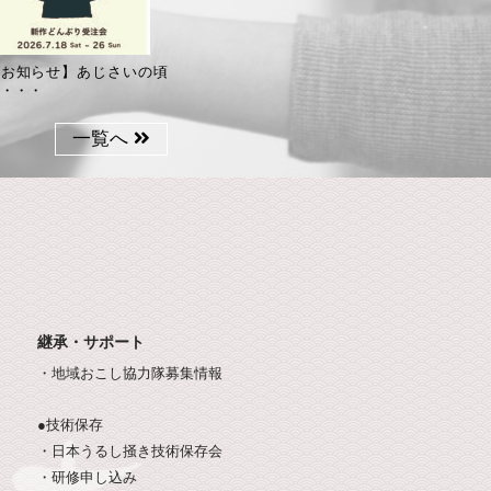
【お知らせ】あじさいの頃
・・・
一覧へ
継承・サポート
・地域おこし協力隊募集情報
●技術保存
・日本うるし掻き技術保存会
・研修申し込み