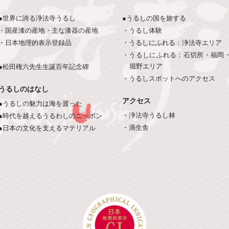
●世界に誇る浄法寺うるし
●うるしの国を旅する
・国産漆の産地・主な漆器の産地
・うるし体験
・日本地理的表示登録品
・うるしにふれる：浄法寺エリア
・うるしにふれる：石切所・福岡
堀野エリア
●松田権六先生生誕百年記念碑
・うるしスポットへのアクセス
うるしのはなし
アクセス
●うるしの魅力は海を渡った
・浄法寺うるし林
●時代を越えるうるわしのニッポン
・滴生舎
●日本の文化を支えるマテリアル