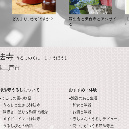
どんぶりいかがですか？
滴生舎と天台寺とアジサイ
と
に
法寺
うるしのくに・じょうぼうじ
県二戸市
浄法寺うるしについて
おすすめ・体験
●うるしの國の物語
●漆器のある生活
・うるしと生きる浄法寺
・和食と漆器
・漆掻き・塗りを動画で紹介
・お酒と漆器
・メイド・イン・浄法寺
・赤ちゃんのうるしデビュー。
・うるしびとの物語
・使い手がつくる浄法寺塗