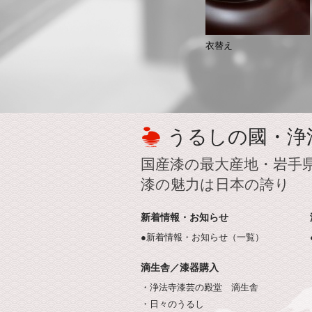
衣替え
うるしの國・浄
国産漆の最大産地・岩手
漆の魅力は日本の誇り
新着情報・お知らせ
●新着情報・お知らせ（一覧）
滴生舎／漆器購入
・浄法寺漆芸の殿堂 滴生舎
・日々のうるし