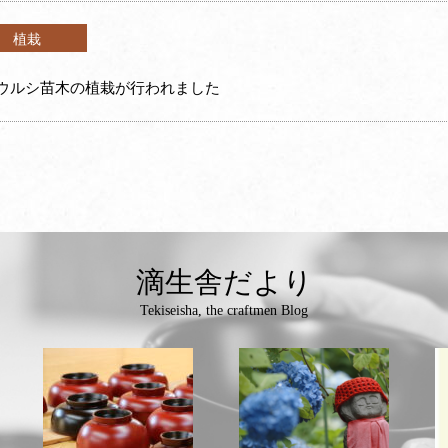
植栽
ウルシ苗木の植栽が行われました
滴生舎だより
Tekiseisha, the craftmen Blog