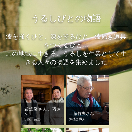
うるしびとの物語
漆を掻くひと、漆を塗るひと、漆掻き道具
をつくるひと…
この地域に生きる、うるしを生業として生
きる人々の物語を集めました
岩舘隆さん、巧さ
ん
工藤竹夫さん
伝統工芸士
漆掻き職人