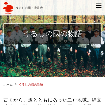
うるしの國・浄法寺
うるしの國の物語
ホーム
うるしの國の物語
古くから、漆とともにあった二戸地域。縄文