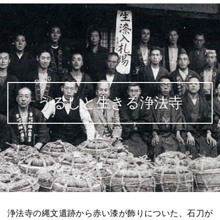
うるしと生きる浄法寺
浄法寺の縄文遺跡から赤い漆が飾りについた、石刀が