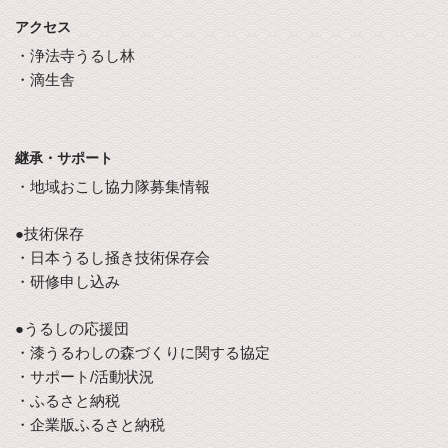
アクセス
・浄法寺うるし林
・滴生舎
継承・サポート
・地域おこし協力隊募集情報
●技術保存
・日本うるし掻き技術保存会
・研修申し込み
●うるしの応援団
・漆うるわしの森づくりに関する協定
・サポート/活動状況
・ふるさと納税
・企業版ふるさと納税