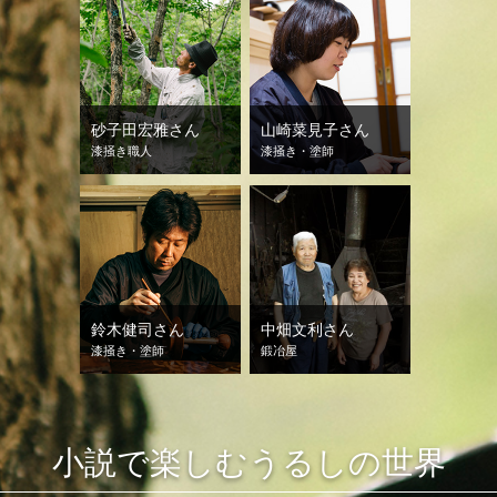
砂子田宏雅さん
山崎菜見子さん
漆掻き職人
漆掻き・塗師
鈴木健司さん
中畑文利さん
漆掻き・塗師
鍛冶屋
小説で楽しむうるしの世界