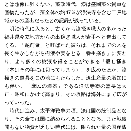
とは想像に難くない。藩政時代、漆は盛岡藩の貴重な
産物だったが、藩全体の約47％が浄法寺を含む二戸地
域からの産出だったとの記録が残っている。
明治時代に入ると、古くから漆掻き職人の多かった
福井県今立地方からの出稼ぎ職人が岩手へと進出して
くる。「越前衆」と呼ばれた彼らは、それまでの木を
長く生かしながら樹液や実をとる「養生掻き」に変わ
り、より多くの樹液を得ることができる「殺し掻き
（木はその年には切ってしまう）」を広めたほか、漆
掻きの道具をこの地にもたらした。漆生産量の増加に
も伴い、「庶民の漆器」である浄法寺塗の需要は大
正・昭和にかけて高まり、その販路は海外にまで広が
っていった。
時代は進み、太平洋戦争の頃。漆は国の統制品とな
り、その全ては国に納められることとなる。また戦後
間もない物資が乏しい時代には、限られた量の国産漆