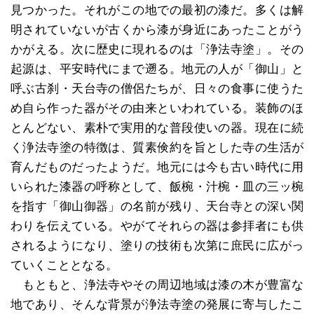
見つかった。それがこの地での最初の漆だ。多くは解
明されていないが古くから漆が身近にあったことがう
かがえる。次に歴史に現れるのは「浄法寺塗」。その
起源は、平安時代にまで遡る。地元の人が「御山」と
呼ぶ古刹・天台寺の僧侶たちが、日々の食事に使うた
め自ら作った器がその由来といわれている。装飾のほ
とんどない、素朴で実用的な普段使いの器。現在に続
く浄法寺塗の特徴は、質素倹約を旨とした寺の生活が
育んだものだったようだ。地元には今も古い時代に用
いられた漆器の呼称として、飯椀・汁椀・皿の三ッ椀
を指す「御山御器」の名前が残り、天台寺との深い関
わりを伝えている。やがてそれらの器は参拝者にも供
されるようになり、塗りの技術も次第に庶民に広がっ
ていくこととなる。
もともと、浄法寺やその周辺地域は漆の木が豊富な
地であり、そんな背景が浄法寺塗の発展に寄与したこ